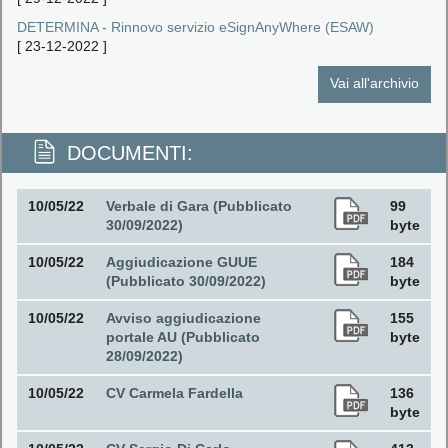
DETERMINA - Rinnovo servizio eSignAnyWhere (ESAW)
[
23-12-2022
]
Vai all'archivio
DOCUMENTI:
10/05/22
Verbale di Gara (Pubblicato
99
30/09/2022)
byte
10/05/22
Aggiudicazione GUUE
184
(Pubblicato 30/09/2022)
byte
10/05/22
Avviso aggiudicazione
155
portale AU (Pubblicato
byte
28/09/2022)
10/05/22
CV Carmela Fardella
136
byte