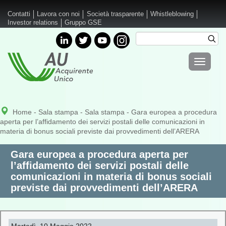
Salta al contenuto principale
Contatti
Lavora con noi
Società trasparente
Whistleblowing
Investor relations
Gruppo GSE
Cerca
Cer
Form di
Toggle
ricerca
navigati
Home
-
Sala stampa
-
Sala stampa
- Gara europea a procedura
aperta per l’affidamento dei servizi postali delle comunicazioni in
materia di bonus sociali previste dai provvedimenti dell’ARERA
Gara europea a procedura aperta per
l’affidamento dei servizi postali delle
comunicazioni in materia di bonus sociali
previste dai provvedimenti dell’ARERA