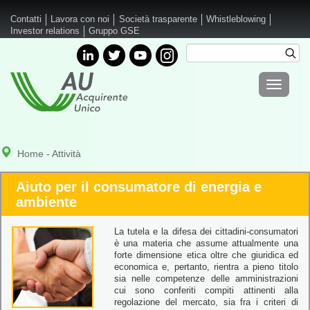
Salta al contenuto principale
Contatti
Lavora con noi
Società trasparente
Whistleblowing
Investor relations
Gruppo GSE
Cerca
Cer
Form di
Toggle
ricerca
navigati
Home
- Attività
Aiuto per il consumatore di energia e
ambiente
La tutela e la difesa dei cittadini-consumatori
è una materia che assume attualmente una
forte dimensione etica oltre che giuridica ed
economica e, pertanto, rientra a pieno titolo
sia nelle competenze delle amministrazioni
cui sono conferiti compiti attinenti alla
regolazione del mercato, sia fra i criteri di