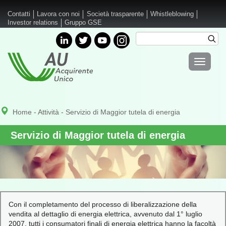
Salta al contenuto principale
Contatti
Lavora con noi
Società trasparente
Whistleblowing
Investor relations
Gruppo GSE
Cerca
Cer
Form di
Toggle
ricerca
navigati
Home
-
Attività
- Servizio di Maggior tutela di energia
Servizio di Maggior tutela di energia
Con il completamento del processo di liberalizzazione della
vendita al dettaglio di energia elettrica, avvenuto dal 1° luglio
2007, tutti i consumatori finali di energia elettrica hanno la facoltà