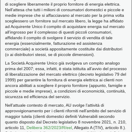
di scegliere liberamente il proprio fornitore di energia elettrica.
Nell’attesa che tutti i milioni di consumatori domestici e piccole e
medie imprese che si affacciavano al mercato per la prima volta
scegliessero un fornitore sul mercato libero, la legge ha affidato
ad Acquirente Unico il compito di acquistare energia sul mercato
all’ingrosso per il complesso di questi piccoli consumatori,
affidando il compito di svolgere il servizio di vendita di tale
energia (essenzialmente, fatturazione ed assistenza
commerciale) a società appositamente costituite dai distributori
(o ai distributori stessi, se di piccole dimensioni).
La Società Acquirente Unico già svolgeva un compito analogo
prima del 2007; essa, infatti, è stata istituita all’avvio del processo
di liberalizzazione del mercato elettrico (decreto legislativo 79 del
1999) per garantire la fornitura di energia elettrica ai clienti non
ancora abilitati a scegliere il proprio fornitore (appunto, famiglie e
piccole e medie imprese), a condizioni di economicità, continuità,
sicurezza ed efficienza del servizio.
Nell’attuale contesto di mercato, AU svolge l’attività di
approvvigionamento per i clienti riforniti nell’ambito del servizio di
maggior tutela (clienti domestici definiti Vulnerabili secondo
quanto disposto dal Decreto legislativo 8 novembre 2021, n. 210,
articolo 11,
Delibera 362/2023/R/eel
, Allegato A (TIV), articolo 8.).