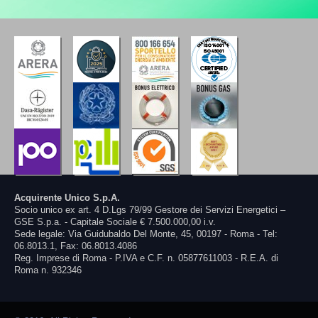
Acquirente Unico S.p.A.
Socio unico ex art. 4 D.Lgs 79/99 Gestore dei Servizi Energetici –
GSE S.p.a. - Capitale Sociale € 7.500.000,00 i.v.
Sede legale: Via Guidubaldo Del Monte, 45, 00197 - Roma - Tel:
06.8013.1, Fax: 06.8013.4086
Reg. Imprese di Roma - P.IVA e C.F. n. 05877611003 - R.E.A. di
Roma n. 932346