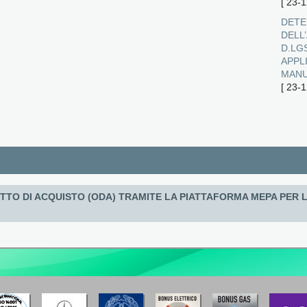
[
23-1
DETE
DELL’
D.LGS
APPL
MANU
[
23-1
TTO DI ACQUISTO (ODA) TRAMITE LA PIATTAFORMA MEPA PER LA