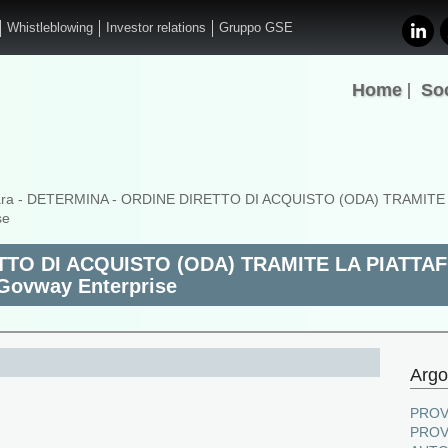
Whistleblowing
Investor relations
Gruppo GSE
Home
So
ara
- DETERMINA - ORDINE DIRETTO DI ACQUISTO (ODA) TRAMITE
se
TTO DI ACQUISTO (ODA) TRAMITE LA PIATT
 Govway Enterprise
Argo
PROV
PROV