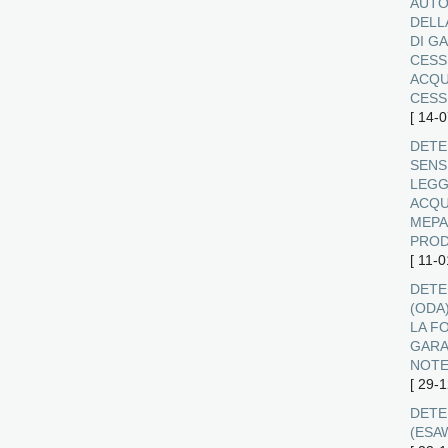
AUTO
DELL
DI G
CESS
ACQU
CESS
[
14-0
DETE
SENSI
LEGG
ACQU
MEPA
PROD
[
11-0
DETE
(ODA
LA F
GARA
NOT
[
29-1
DETER
(ESA