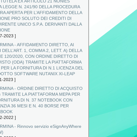
TUTELA EX ARTICOLO 21 NONIES
A LEGGE N. 241/90 DELLA PROCEDURA
ARA APERTA PER L’AFFIDAMENTO DELLA
IONE PRO SOLUTO DEI CREDITI DI
IRENTE UNICO S.P.A. DERIVANTI DALLA
IONE
7-2023
]
RMINA - AFFIDAMENTO DIRETTO, AI
 DELL’ART. 1, COMMA 2, LETT. A) DELLA
E 120/2020, CON ORDINE DIRETTO DI
ISTO (ODA) TRAMITE LA PIATTAFORMA
 PER LA FORNITURA DI N.1 LICENZA DEL
OTTO SOFTWARE NUTANIX XI‐LEAP
1-2023
]
RMINA - ORDINE DIRETTO DI ACQUISTO
) TRAMITE LA PIATTAFORMA MEPA PER
ORNITURA DI N. 37 NOTEBOOK CON
NZIA 36 MESI E N. 40 BORSE PER
EBOOK
2-2022
]
MINA - Rinnovo servizio eSignAnyWhere
W)