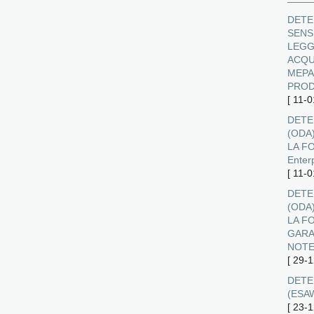
DETE
SENSI
LEGG
ACQU
MEPA
PROD
[
11-0
DETE
(ODA
LA FO
Enter
[
11-0
DETE
(ODA
LA F
GARA
NOT
[
29-1
DETER
(ESA
[
23-1