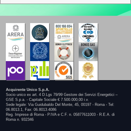
Acquirente Unico S.p.A.
Socio unico ex art. 4 D.Lgs 79/99 Gestore dei Servizi Energetici –
GSE S.p.a. - Capitale Sociale € 7.500.000,00 i.v.
Sede legale: Via Guidubaldo Del Monte, 45, 00197 - Roma - Tel:
06.8013.1, Fax: 06.8013.4086
Reg. Imprese di Roma - P.IVA e C.F. n. 05877611003 - R.E.A. di
Roma n. 932346