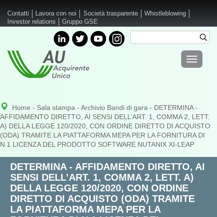
Salta al contenuto principale
Contatti
Lavora con noi
Società trasparente
Whistleblowing
Investor relations
Gruppo GSE
Cerca
Cer
Form di
Toggle
ricerca
navigati
Home
-
Sala stampa
-
Archivio Bandi di gara
- DETERMINA -
AFFIDAMENTO DIRETTO, AI SENSI DELL’ART. 1, COMMA 2, LETT.
A) DELLA LEGGE 120/2020, CON ORDINE DIRETTO DI ACQUISTO
(ODA) TRAMITE LA PIATTAFORMA MEPA PER LA FORNITURA DI
N.1 LICENZA DEL PRODOTTO SOFTWARE NUTANIX XI‐LEAP
DETERMINA - AFFIDAMENTO DIRETTO, AI
SENSI DELL’ART. 1, COMMA 2, LETT. A)
DELLA LEGGE 120/2020, CON ORDINE
DIRETTO DI ACQUISTO (ODA) TRAMITE
LA PIATTAFORMA MEPA PER LA