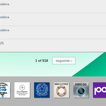
naliera
naliera
naliera
025
1 of 518
seguente ›