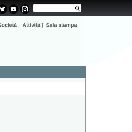
Cerca
Cerca
Form di
ricerca
Società
Attività
Sala stampa