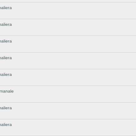
naliera
naliera
naliera
naliera
naliera
timanale
naliera
naliera