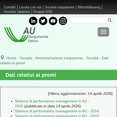
Salta al contenuto principale
Contatti
Lavora con noi
Società trasparente
Whistleblowing
Investor relations
Gruppo GSE
Cerca
Cer
Form di
Toggle
ricerca
navigati
Home
-
Società
-
Amministrazione trasparente
-
Società
- Dati
relativi ai premi
Dati relativi ai premi
[Ultimo aggiornamento: 14
aprile 2026
]
Sistema di performance management in AU -
2025
(pubblicato in data 14 aprile 2026)
Sistema di performance management in AU - 2024
Sistema di performance management in AU - 2023