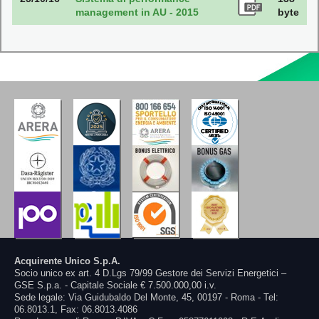
management in AU - 2015
byte
Acquirente Unico S.p.A.
Socio unico ex art. 4 D.Lgs 79/99 Gestore dei Servizi Energetici –
GSE S.p.a. - Capitale Sociale € 7.500.000,00 i.v.
Sede legale: Via Guidubaldo Del Monte, 45, 00197 - Roma - Tel:
06.8013.1, Fax: 06.8013.4086