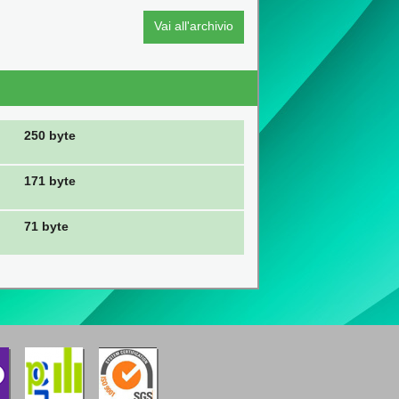
Vai all'archivio
250 byte
171 byte
71 byte