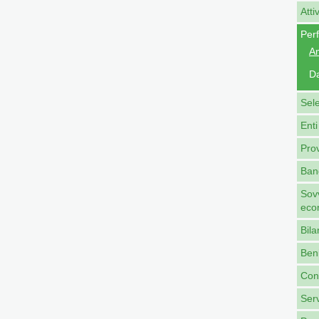
Atti
Per
A
Da
Sel
Enti
Pro
Band
Sovv
eco
Bila
Beni
Cont
Serv