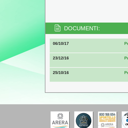
DOCUMENTI:
06/10/17
P
23/12/16
P
25/10/16
P