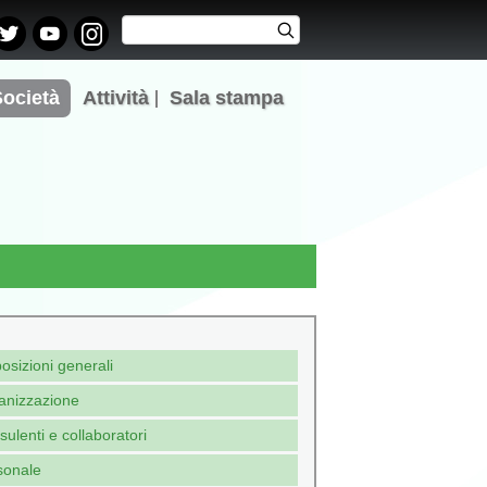
Cerca
Cerca
Form di
ricerca
Società
Attività
Sala stampa
osizioni generali
anizzazione
ulenti e collaboratori
sonale