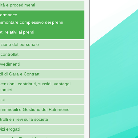
vità e procedimenti
formance
mmontare complessivo dei premi
ti relativi ai premi
ezione del personale
 controllati
vvedimenti
i di Gara e Contratti
enzioni, contributi, sussidi, vantaggi
nomici
nci
 immobili e Gestione del Patrimonio
rolli e rilievi sulla società
izi erogati