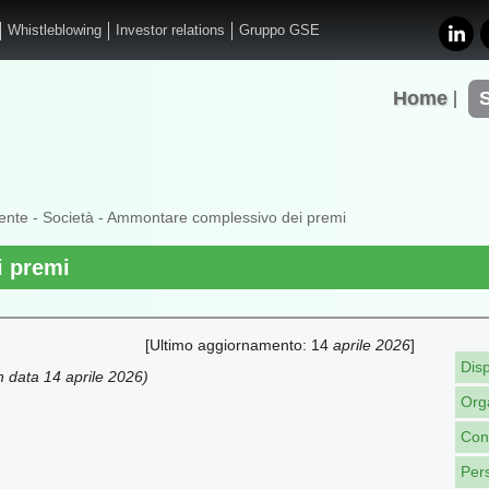
Whistleblowing
Investor relations
Gruppo GSE
Home
ente
-
Società
- Ammontare complessivo dei premi
 premi
[Ultimo aggiornamento: 14
aprile 2026
]
Disp
n data 14 aprile 2026)
Org
Cons
Per