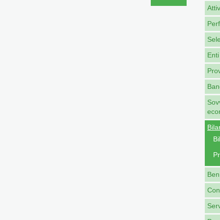
Atti
Per
Sel
Enti
Pro
Band
Sovv
eco
Bila
Bi
Pr
Beni
Cont
Serv