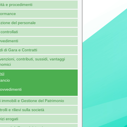
vità e procedimenti
formance
ezione del personale
 controllati
vvedimenti
i di Gara e Contratti
enzioni, contributi, sussidi, vantaggi
nomici
nci
lancio
ovvedimenti
 immobili e Gestione del Patrimonio
rolli e rilievi sulla società
izi erogati