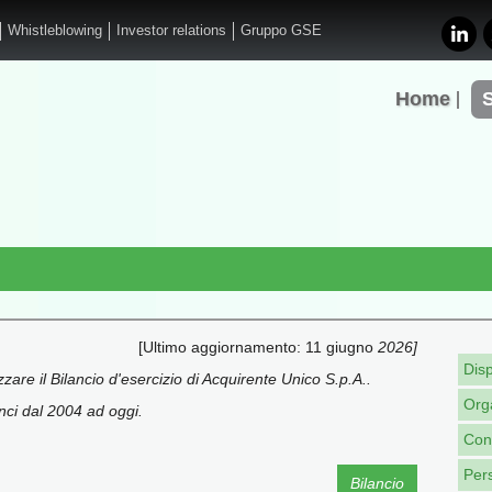
Whistleblowing
Investor relations
Gruppo GSE
Home
[Ultimo aggiornamento: 11 giugno
2026]
Disp
zzare il Bilancio d'esercizio di Acquirente Unico S.p.A..
Org
anci dal 2004 ad oggi.
Cons
Per
Bilancio