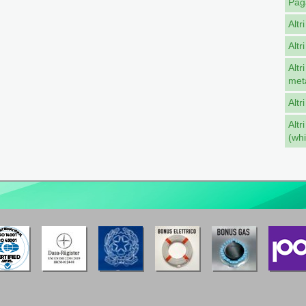
Pag
Altr
Altr
Altr
met
Altr
Altr
(whi