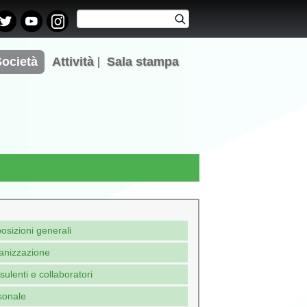
Cerca
Cerca
Form di
ricerca
Società
Attività
Sala stampa
osizioni generali
anizzazione
ulenti e collaboratori
sonale