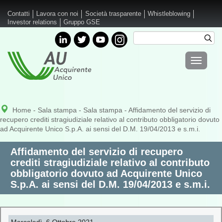
Salta al contenuto principale
Contatti
Lavora con noi
Società trasparente
Whistleblowing
Investor relations
Gruppo GSE
Cerca
Cer
Form di
Toggle
ricerca
navigati
Home
-
Sala stampa
-
Sala stampa
- Affidamento del servizio di
recupero crediti stragiudiziale relativo al contributo obbligatorio dovuto
ad Acquirente Unico S.p.A. ai sensi del D.M. 19/04/2013 e s.m.i.
Affidamento del servizio di recupero
crediti stragiudiziale relativo al contributo
obbligatorio dovuto ad Acquirente Unico
S.p.A. ai sensi del D.M. 19/04/2013 e s.m.i.