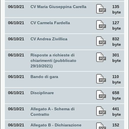
06/10/21
CV Maria Giuseppina Carella
135
byte
06/10/21
CV Carmela Fardella
127
byte
06/10/21
CV Andrea Zivillica
832
byte
06/10/21
Risposte a richieste di
301
chiarimenti (pubblicato
byte
29/10/2021)
06/10/21
Bando di gara
110
byte
06/10/21
Disciplinare
658
byte
06/10/21
Allegato A - Schema di
441
Contratto
byte
06/10/21
Allegato B - Dichiarazione
152