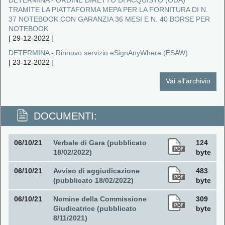
DETERMINA - ORDINE DIRETTO DI ACQUISTO (ODA)
TRAMITE LA PIATTAFORMA MEPA PER LA FORNITURA DI N.
37 NOTEBOOK CON GARANZIA 36 MESI E N. 40 BORSE PER
NOTEBOOK
[
29-12-2022
]
DETERMINA - Rinnovo servizio eSignAnyWhere (ESAW)
[
23-12-2022
]
Vai all'archivio
DOCUMENTI:
06/10/21
Verbale di Gara (pubblicato
124
18/02/2022)
byte
06/10/21
Avviso di aggiudicazione
483
(pubblicato 18/02/2022)
byte
06/10/21
Nomine della Commissione
309
Giudicatrice (pubblicato
byte
8/11/2021)