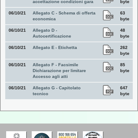
accettazione condizioni gara
byte
06/10/21
Allegato C - Schema di offerta
63
economica
byte
06/10/21
Allegato D -
48
Autocertificazione
byte
06/10/21
Allegato E - Etichetta
262
byte
06/10/21
Allegato F - Facsimile
85
Dichiarazione per limitare
byte
Accesso agli atti
06/10/21
Allegato G - Capitolato
647
tecnico
byte