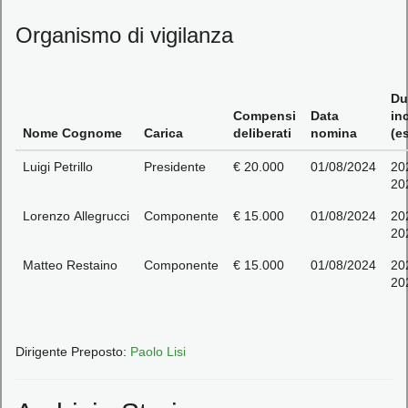
Organismo di vigilanza
Du
Compensi
Data
in
Nome Cognome
Carica
deliberati
nomina
(es
Luigi Petrillo
Presidente
€ 20.000
01/08/2024
20
20
Lorenzo Allegrucci
Componente
€ 15.000
01/08/2024
20
20
Matteo Restaino
Componente
€ 15.000
01/08/2024
20
20
Dirigente Preposto:
Paolo Lisi