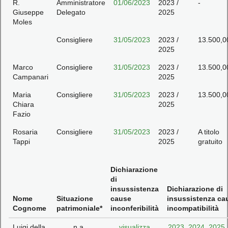
R.
Amministratore
01/06/2023
2023 /
-
Giuseppe
Delegato
2025
Moles
Consigliere
31/05/2023
2023 /
13.500,0
2025
Marco
Consigliere
31/05/2023
2023 /
13.500,0
Campanari
2025
Maria
Consigliere
31/05/2023
2023 /
13.500,0
Chiara
2025
Fazio
Rosaria
Consigliere
31/05/2023
2023 /
A titolo
Tappi
2025
gratuito
Dichiarazione
di
insussistenza
Dichiarazione di
Nome
Situazione
cause
insussistenza ca
Cognome
patrimoniale*
inconferibilità
incompatibilità
Luigi della
n.a.
visualizza
2023
,
2024
,
2025