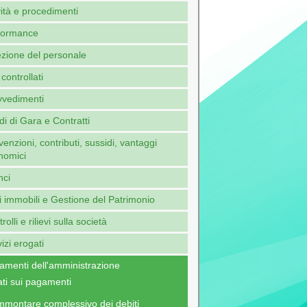
vità e procedimenti
formance
ezione del personale
 controllati
vvedimenti
i di Gara e Contratti
enzioni, contributi, sussidi, vantaggi
nomici
nci
 immobili e Gestione del Patrimonio
rolli e rilievi sulla società
izi erogati
amenti dell'amministrazione
ti sui pagamenti
montare complessivo dei debiti