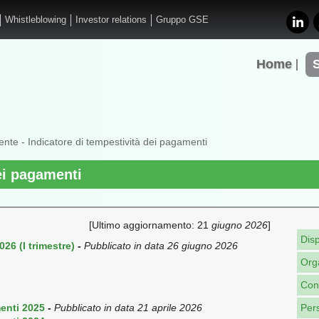
Whistleblowing
Investor relations
Gruppo GSE
Home
ente
- Indicatore di tempestività dei pagamenti
ei pagamenti
[Ultimo aggiornamento: 21
giugno 2026
]
Disp
26 (I trimestre)
-
Pubblicato in data 26 giugno 2026
Org
Cons
enti 2025
-
Pubblicato in data 21 aprile 2026
Per