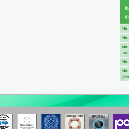
In
IB
Altr
Altr
Altr
met
Altr
Altr
(whi