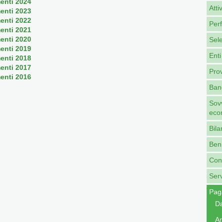
enti 2024
Atti
enti 2023
enti 2022
Per
enti 2021
enti 2020
Sel
enti 2019
Enti
enti 2018
enti 2017
Pro
enti 2016
Band
Sovv
eco
Bila
Beni
Cont
Serv
Pag
Da
Am