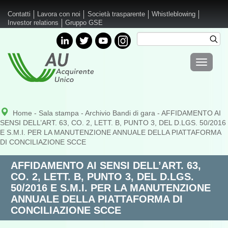
Salta al contenuto principale
Contatti
Lavora con noi
Società trasparente
Whistleblowing
Investor relations
Gruppo GSE
Cerca
Cer
Form di
Toggle
ricerca
navigati
Home
-
Sala stampa
-
Archivio Bandi di gara
- AFFIDAMENTO AI
SENSI DELL’ART. 63, CO. 2, LETT. B, PUNTO 3, DEL D.LGS. 50/2016
E S.M.I. PER LA MANUTENZIONE ANNUALE DELLA PIATTAFORMA
DI CONCILIAZIONE SCCE
AFFIDAMENTO AI SENSI DELL’ART. 63,
CO. 2, LETT. B, PUNTO 3, DEL D.LGS.
50/2016 E S.M.I. PER LA MANUTENZIONE
ANNUALE DELLA PIATTAFORMA DI
CONCILIAZIONE SCCE