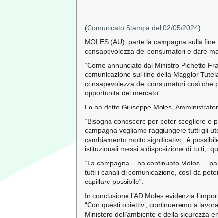
(
Comunicato Stampa del 02/05/2024
)
MOLES (AU): parte la campagna sulla fine
consapevolezza dei consumatori e dare mass
“Come annunciato dal Ministro Pichetto Frat
comunicazione sul fine della Maggior Tutela
consapevolezza dei consumatori così che p
opportunità del mercato”.
Lo ha detto Giuseppe Moles, Amministrator
“Bisogna conoscere per poter scegliere e pe
campagna vogliamo raggiungere tutti gli ute
cambiamento molto significativo, è possibil
istituzionali messi a disposizione di tutti, qu
“La campagna – ha continuato Moles – parte 
tutti i canali di comunicazione, così da pot
capillare possibile”.
In conclusione l’AD Moles evidenzia l’importan
“Con questi obiettivi, continueremo a lavora
Ministero dell’ambiente e della sicurezza en