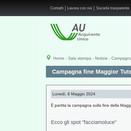
Salta al contenuto principale
Contatti
Lavora con noi
Società trasparente
Home
-
Sala stampa
-
Notizie
- Campagna f
Campagna fine Maggior Tutel
Lunedì, 6 Maggio 2024
È partita la campagna sulla fine della Maggi
Ecco gli spot "facciamoluce"