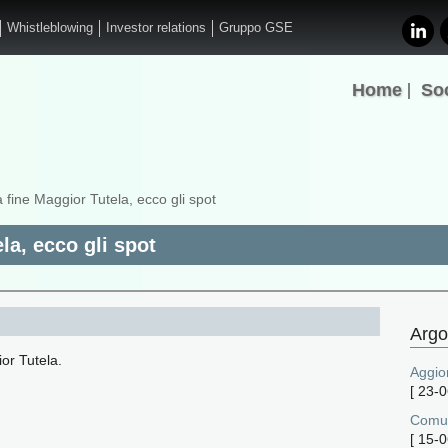
Whistleblowing
Investor relations
Gruppo GSE
Home
So
ine Maggior Tutela, ecco gli spot
a, ecco gli spot
Argo
or Tutela.
Aggio
[
23-0
Comun
[
15-0