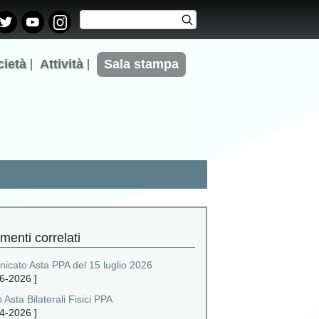
Cerca
Cerca
Form di
ricerca
cietà
Attività
Sala stampa
menti correlati
icato Asta PPA del 15 luglio 2026
6-2026
]
 Asta Bilaterali Fisici PPA
4-2026
]