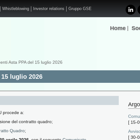
Whistleblowing
Investor relations
Gruppo GSE
Home
So
nti Asta PPA del 15 luglio 2026
15 luglio 2026
Argo
AU procede a:
Comun
sione del contratto quadro;
[
15-0
ratto Quadro
;
Avviso
[
30-0
30 aprile 2026
, con il seguente
Comunicato
.