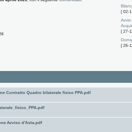
Bilanc
[
02-1
Avvio
Acqui
[
27-1
26
Doman
[
26-1
e Contratto Quadro bilaterale fisico PPA.pdf
terale_fisico_PPA.pdf
ne Avviso d'Asta.pdf