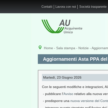
Salta al contenuto principale
Contatti
Lavora con noi
Società trasparente
Home
-
Sala stampa
-
Notizie
- Aggiorname
Aggiornamenti Asta PPA del 
Martedì, 23 Giugno 2026
Con le seguenti modifiche e integrazioni, 
- pubblicare l'
Avviso
relativo alla nuova ver
- predisporre una
nuova versione del Cont
- integrare quanto riportato nell'Avviso del