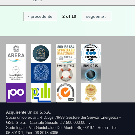
‹ precedente
2 of 19
seguente ›
Acquirente Unico S.p.A.
Socio unico ex art. 4 D.Lgs 79/99 Gestore dei Servizi Energetici –
GSE S.p.a. - Capitale Sociale € 7.500.000,00 i.v.
Sede legale: Via Guidubaldo Del Monte, 45, 00197 - Roma - Tel:
06.8013.1, Fax: 06.8013.4086