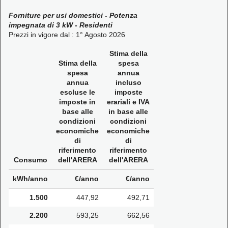
Forniture per usi domestici - Potenza
impegnata di 3 kW - Residenti
Prezzi in vigore dal : 1° Agosto 2026
Stima della
Stima della
spesa
spesa
annua
annua
incluso
escluse le
imposte
imposte in
erariali e IVA
base alle
in base alle
condizioni
condizioni
economiche
economiche
di
di
riferimento
riferimento
Consumo
dell'ARERA
dell'ARERA
kWh/anno
€/anno
€/anno
1.500
447,92
492,71
2.200
593,25
662,56