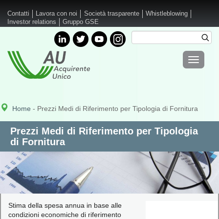
Salta al contenuto principale
Contatti
Lavora con noi
Società trasparente
Whistleblowing
Investor relations
Gruppo GSE
Cerca
Cer
Form di
Toggle
ricerca
navigati
Home
- Prezzi Medi di Riferimento per Tipologia di Fornitura
Prezzi Medi di Riferimento per Tipologia
di Fornitura
Stima della spesa annua in base alle
condizioni economiche di riferimento