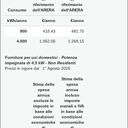
riferimento
riferimento
Consumo
dell'ARERA
dell'ARERA
kWh/anno
€/anno
€/anno
900
418,43
482,75
4.000
1.062,06
1.268,15
Forniture per usi domestici - Potenza
impegnata di 4,5 kW - Non Residenti
Prezzi in vigore dal : 1° Agosto 2026
Stima della
Stima della
spesa
spesa
annua
annua
incluso
escluse le
imposte
imposte in
erariali e IVA
base alle
in base alle
condizioni
condizioni
economiche
economiche
di
di