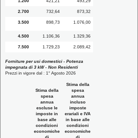
1.200
421,21
493,29
2.700
732,64
873,32
3.500
898,73
1.076,00
4.500
1.106,36
1.329,36
7.500
1.729,23
2.089,42
Forniture per usi domestici - Potenza
impegnata di 3 kW - Non Residenti
Prezzi in vigore dal : 1° Agosto 2026
Stima della
Stima della
spesa
spesa
annua
annua
incluso
escluse le
imposte
imposte in
erariali e IVA
base alle
in base alle
condizioni
condizioni
economiche
economiche
di
di