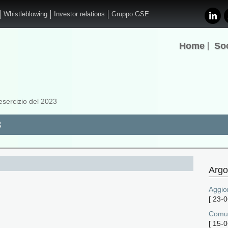
Whistleblowing
Investor relations
Gruppo GSE
Home
So
'esercizio del 2023
3
Argo
Aggio
[
23-0
Comun
[
15-0