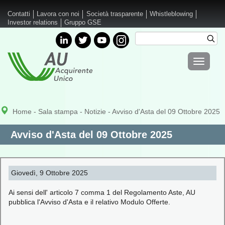
Salta al contenuto principale
Contatti
Lavora con noi
Società trasparente
Whistleblowing
Investor relations
Gruppo GSE
Cerca
Cer
Form di
Toggle
ricerca
navigati
Home
-
Sala stampa
-
Notizie
- Avviso d'Asta del 09 Ottobre 2025
Avviso d'Asta del 09 Ottobre 2025
Giovedì, 9 Ottobre 2025
Ai sensi dell' articolo 7 comma 1 del Regolamento Aste, AU
pubblica l'Avviso d'Asta e il relativo Modulo Offerte.