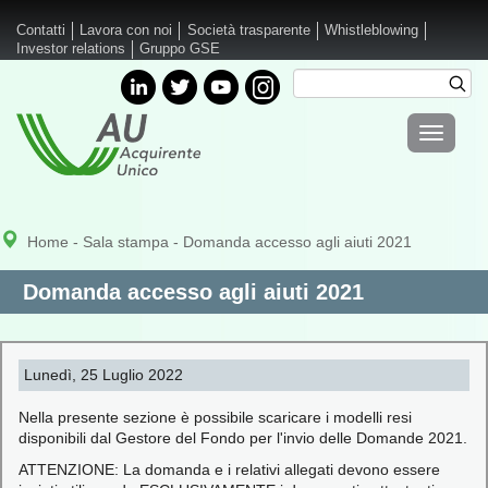
Salta al contenuto principale
Contatti
Lavora con noi
Società trasparente
Whistleblowing
Investor relations
Gruppo GSE
Cerca
Cer
Form di
Toggle
ricerca
navigati
Home
-
Sala stampa
- Domanda accesso agli aiuti 2021
Domanda accesso agli aiuti 2021
Lunedì, 25 Luglio 2022
Nella presente sezione è possibile scaricare i modelli resi
disponibili dal Gestore del Fondo per l'invio delle Domande 2021.
ATTENZIONE: La domanda e i relativi allegati devono essere