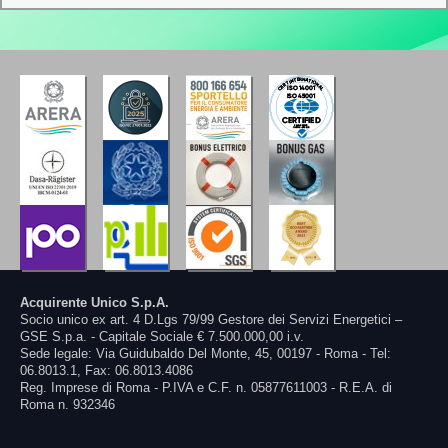
Acquirente Unico S.p.A.
Socio unico ex art. 4 D.Lgs 79/99 Gestore dei Servizi Energetici –
GSE S.p.a. - Capitale Sociale € 7.500.000,00 i.v.
Sede legale: Via Guidubaldo Del Monte, 45, 00197 - Roma - Tel:
06.8013.1, Fax: 06.8013.4086
Reg. Imprese di Roma - P.IVA e C.F. n. 05877611003 - R.E.A. di
Roma n. 932346