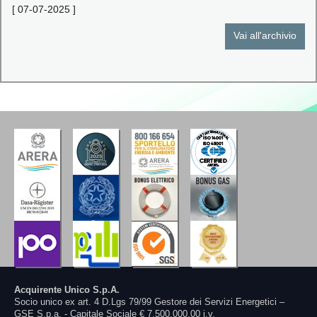
[
07-07-2025
]
Vai all'archivio
Acquirente Unico S.p.A.
Socio unico ex art. 4 D.Lgs 79/99 Gestore dei Servizi Energetici –
GSE S.p.a. - Capitale Sociale € 7.500.000,00 i.v.