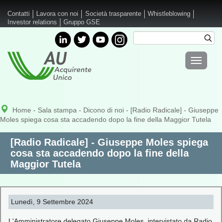
Salta al contenuto principale
Contatti
Lavora con noi
Società trasparente
Whistleblowing
Investor relations
Gruppo GSE
Cerca
Cer
Form di
Toggle
ricerca
navigati
Home
-
Sala stampa
-
Dicono di noi
- [Radio Radicale] - Giuseppe
Moles spiega cosa sta accadendo dopo la fine della Maggior Tutela
[Radio Radicale] - Giuseppe Moles spiega
cosa sta accadendo dopo la fine della
Maggior Tutela
Lunedì, 9 Settembre 2024
L'Amministratore delegato Giuseppe Moles, intervistato da Radio