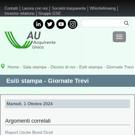
Salta al contenuto principale
Contatti
Lavora con noi
Società trasparente
Whistleblowing
Investor relations
Gruppo GSE
Cerca
Cer
Form di
Toggle
ricerca
navigati
Home
-
Sala stampa
-
Dicono di noi
- Esiti stampa - Giornate Trevi
Esiti stampa - Giornate Trevi
Martedì, 1 Ottobre 2024
Argomenti correlati
Report Uscite Bond Ocsit