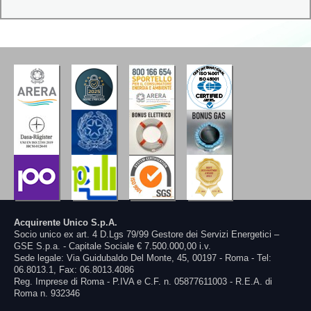
Acquirente Unico S.p.A.
Socio unico ex art. 4 D.Lgs 79/99 Gestore dei Servizi Energetici –
GSE S.p.a. - Capitale Sociale € 7.500.000,00 i.v.
Sede legale: Via Guidubaldo Del Monte, 45, 00197 - Roma - Tel:
06.8013.1, Fax: 06.8013.4086
Reg. Imprese di Roma - P.IVA e C.F. n. 05877611003 - R.E.A. di
Roma n. 932346