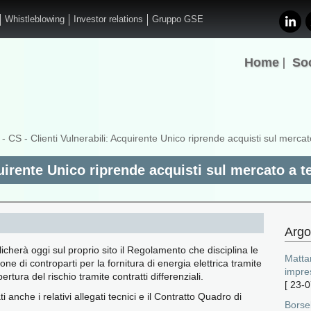
Whistleblowing
Investor relations
Gruppo GSE
Home
So
- CS - Clienti Vulnerabili: Acquirente Unico riprende acquisti sul merca
quirente Unico riprende acquisti sul mercato a 
Argo
herà oggi sul proprio sito il Regolamento che disciplina le
Mattar
one di controparti per la fornitura di energia elettrica tramite
impres
opertura del rischio tramite contratti differenziali.
[
23-0
anche i relativi allegati tecnici e il Contratto Quadro di
Borse