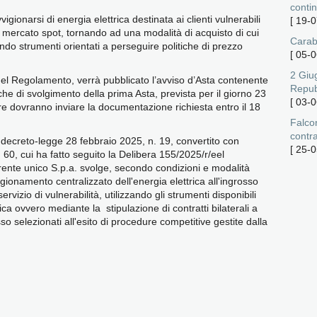
contin
gionarsi di energia elettrica destinata ai clienti vulnerabili
[
19-0
 mercato spot, tornando ad una modalità di acquisto di cui
Carabi
do strumenti orientati a perseguire politiche di prezzo
[
05-0
2 Giug
 del Regolamento, verrà pubblicato l’avviso d’Asta contenente
Repub
tiche di svolgimento della prima Asta, prevista per il giorno 23
[
03-0
e dovranno inviare la documentazione richiesta entro il 18
Falco
contra
 decreto-legge 28 febbraio 2025, n. 19, convertito con
[
25-0
 60, cui ha fatto seguito la Delibera 155/2025/r/eel
ente unico S.p.a. svolge, secondo condizioni e modalità
gionamento centralizzato dell'energia elettrica all'ingrosso
ervizio di vulnerabilità, utilizzando gli strumenti disponibili
ica ovvero mediante la stipulazione di contratti bilaterali a
so selezionati all'esito di procedure competitive gestite dalla