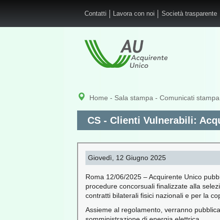
Salta al contenuto principale
Contatti
Lavora con noi
Società trasparente
Home
-
Sala stampa
-
Comunicati stampa
CS - Clienti Vulnerabili: Ac
Giovedì, 12 Giugno 2025
Roma 12/06/2025 – Acquirente Unico pubblic
procedure concorsuali finalizzate alla selezi
contratti bilaterali fisici nazionali e per la c
Assieme al regolamento, verranno pubblicati 
somministrazione di energia elettrica.