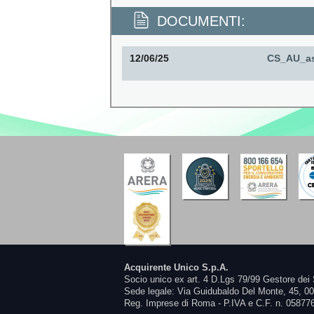
DOCUMENTI:
12/06/25
CS_AU_as
Acquirente Unico S.p.A.
Socio unico ex art. 4 D.Lgs 79/99 Gestore dei 
Sede legale: Via Guidubaldo Del Monte, 45, 0
Reg. Imprese di Roma - P.IVA e C.F. n. 05877