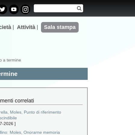
Cerca
Cerca
Form di
ricerca
cietà
Attività
Sala stampa
to a termine
termine
menti correlati
ella, Moles, Punto di riferimento
cindibile
7-2026
]
llino: Moles, Onorarne memoria