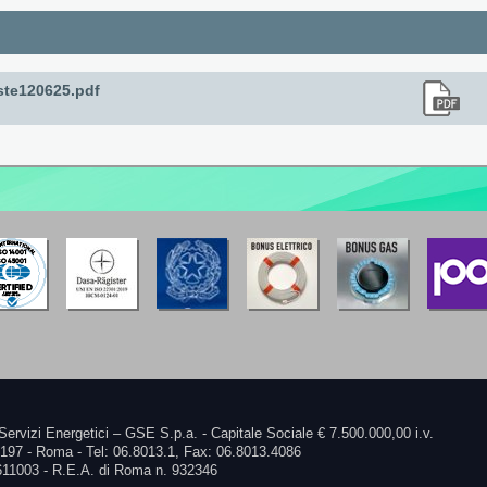
te120625.pdf
Servizi Energetici – GSE S.p.a. - Capitale Sociale € 7.500.000,00 i.v.
0197 - Roma - Tel: 06.8013.1, Fax: 06.8013.4086
611003 - R.E.A. di Roma n. 932346