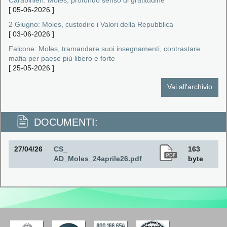
Carabinieri: Moles, profondo senso di gratitudine
[
05-06-2026
]
2 Giugno: Moles, custodire i Valori della Repubblica
[
03-06-2026
]
Falcone: Moles, tramandare suoi insegnamenti, contrastare
mafia per paese più libero e forte
[
25-05-2026
]
Vai all'archivio
DOCUMENTI:
27/04/26
CS_
163
AD_Moles_24aprile26.pdf
byte