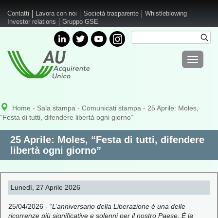
Salta al contenuto principale
Contatti
Lavora con noi
Società trasparente
Whistleblowing
Investor relations
Gruppo GSE
Cerca
Cer
Form di
Toggle
ricerca
navigati
Home
-
Sala stampa
-
Comunicati stampa
- 25 Aprile: Moles,
“Festa di tutti, difendere libertà ogni giorno”
25 Aprile: Moles, “Festa di tutti, difendere
libertà ogni giorno”
Lunedì, 27 Aprile 2026
25/04/2026 - “
L’anniversario della Liberazione è una delle
ricorrenze più significative e solenni per il nostro Paese. È la