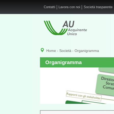
Salta al contenuto principale
Contatti
Lavora con noi
Società trasparente
Home
-
Società
- Organigramma
Organigramma