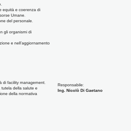
e.
re equità e coerenza di
Risorse Umane.
ione del personale.
on gli organismi di
nizione e nell’aggiornamento
ità di facility management.
Responsabile:
 tutela della salute e
Ing. Nicolò Di Gaetano
zione della normativa