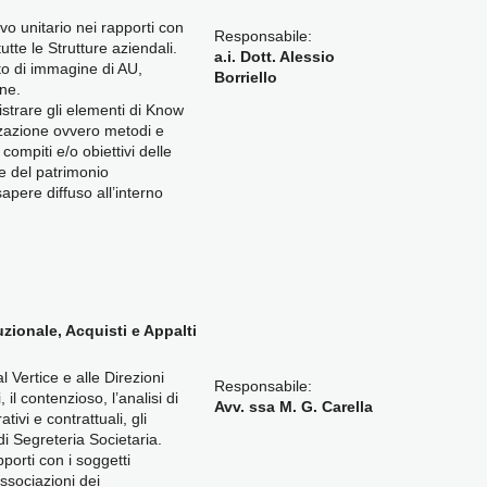
o unitario nei rapporti con
Responsabile:
tutte le Strutture aziendali.
a.i. Dott. Alessio
to di immagine di AU,
Borriello
one.
strare gli elementi di Know
zazione ovvero metodi e
 compiti e/o obiettivi delle
ne del patrimonio
apere diffuso all’interno
tuzionale, Acquisti e Appalti
 Vertice e alle Direzioni
Responsabile:
 il contenzioso, l’analisi di
Avv. ssa M. G. Carella
tivi e contrattuali, gli
di Segreteria Societaria.
porti con i soggetti
 associazioni dei