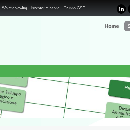
Whistleblowing
Investor relations
Gruppo GSE
Home