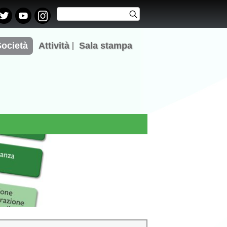
Cerca
Cerca
Form di
ricerca
Società
Attività
Sala stampa