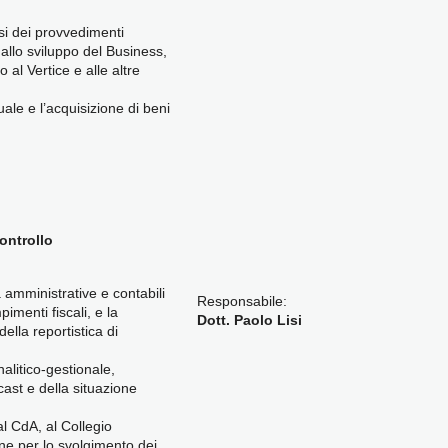
isi dei provvedimenti
i allo sviluppo del Business,
al Vertice e alle altre
le e l’acquisizione di beni
ontrollo
à amministrative e contabili
Responsabile:
imenti fiscali, e la
Dott. Paolo Lisi
della reportistica di
analitico-gestionale,
cast e della situazione
l CdA, al Collegio
one per lo svolgimento dei