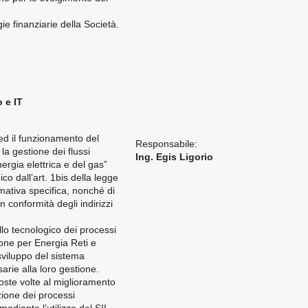
ie finanziarie della Società.
 e IT
 ed il funzionamento del
Responsabile:
la gestione dei flussi
Ing. Egis Ligorio
energia elettrica e del gas”
ico dall’art. 1bis della legge
mativa specifica, nonché di
n conformità degli indirizzi
llo tecnologico dei processi
zione per Energia Reti e
viluppo del sistema
arie alla loro gestione.
oste volte al miglioramento
zione dei processi
mediante l’utilizzo del SII.