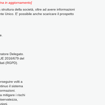
ina in aggiornamento]
 struttura della società, oltre ad avere informazioni
rente Unico. E' possibile anche scaricare il prospetto
e.
tratore Delegato.
o UE 2016/679 del
 dati (RGPD).
erseguire volti a
tinuo il sistema
formazioni.
a mitigare i rischi
riservatezza,
zioni.