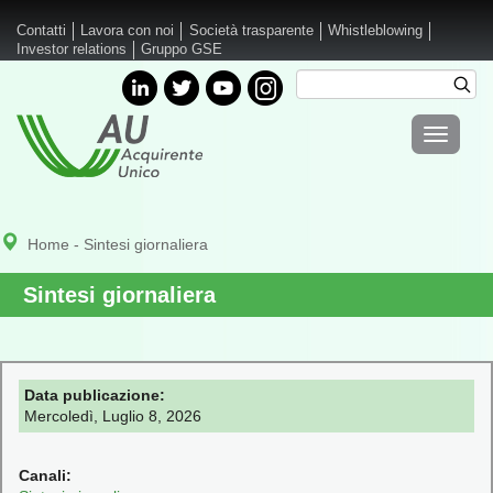
Salta al contenuto principale
Contatti
Lavora con noi
Società trasparente
Whistleblowing
Investor relations
Gruppo GSE
Cerca
Cer
Form di
Toggle
ricerca
navigati
Home
- Sintesi giornaliera
Sintesi giornaliera
Data publicazione:
Mercoledì, Luglio 8, 2026
Canali: