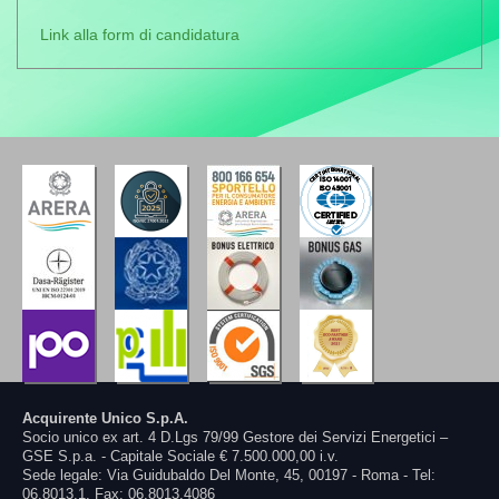
Link alla form di candidatura
Acquirente Unico S.p.A.
Socio unico ex art. 4 D.Lgs 79/99 Gestore dei Servizi Energetici –
GSE S.p.a. - Capitale Sociale € 7.500.000,00 i.v.
Sede legale: Via Guidubaldo Del Monte, 45, 00197 - Roma - Tel:
06.8013.1, Fax: 06.8013.4086