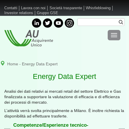
Salta al contenuto principale
Contatti
Lavora con noi
Società trasparente
Whistleblowing
Investor relations
Gruppo GSE
Cerca
Cer
Form di
Toggle
ricerca
navigati
Home
- Energy Data Expert
Energy Data Expert
Analisi dei dati relativi ai mercati retail del settore Elettrico e Gas
finalizzata a supportare la valutazione di efficacia e di efficienza
dei processi di mercato.
L’attività verrà svolta principalmente a Milano. È inoltre richiesta la
disponibilità ad effettuare trasferte.
Competenze/Esperienze tecnico-